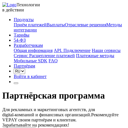
Технологии
в действии
Продукты
Приём платежей
Выплаты
Отраслевые решения
Методы
интеграции
Тарифы
54-ФЗ
Разработчикам
Общая информация
API. Подключение
Наши сервисы
Сервис Расщепление платежей
Платежные методы
Мобильные SDK
FAQ
Партнёрам
Войти в кабинет
Партнёрская программа
Для рекламных и маркетинговых агентств, для
digital-компаний и финансовых организаций.
Рекомендуйте
VEPAY своим партнёрам и клиентам.
Зарабатывайте на рекомендациях!